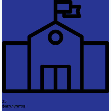
35
факультетов