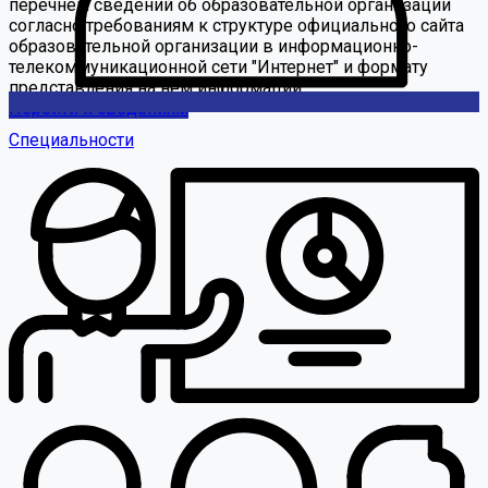
перечнем сведений об образовательной организации
согласно требованиям к структуре официального сайта
образовательной организации в информационно-
телекоммуникационной сети "Интернет" и формату
представления на нем информации
Перейти к сведениям
Специальности