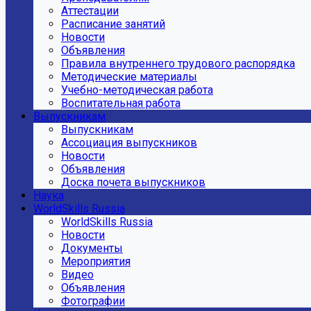
Аттестации
Расписание занятий
Новости
Объявления
Правила внутреннего трудового распорядка
Методические материалы
Учебно-методическая работа
Воспитательная работа
Выпускникам
Выпускникам
Ассоциация выпускников
Новости
Объявления
Доска почета выпускников
Наука
WorldSkills Russia
WorldSkills Russia
Новости
Документы
Мероприятия
Видео
Объявления
Фотографии