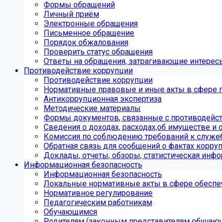
Формы обращений
Личный приём
Электронные обращения
Письменное обращение
Порядок обжалования
Проверить статус обращения
Ответы на обращения, затрагивающие интерес
Противодействие коррупции
Противодействие коррупции
Нормативные правовые и иные акты в сфере 
Антикоррупционная экспертиза
Методические материалы
Формы документов, связанные с противодейст
Сведения о доходах, расходах,об имуществе и 
Комиссия по соблюдению требований к служе
Обратная связь для сообщений о фактах корру
Доклады, отчеты, обзоры, статистическая инф
Информационная безопасность
Информационная безопасность
Локальные нормативные акты в сфере обеспе
Нормативное регулирование
Педагогическим работникам
Обучающимся
Родителям (законным представителям обучаю