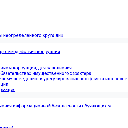
ы неопределенного круга лиц
противодействия коррупции
вием коррупции, для заполнения
обязательствах имущественного характера
бному поведению и урегулированию конфликта интересов
пции
ормация
чения информационной безопасности обучающихся
щихся)