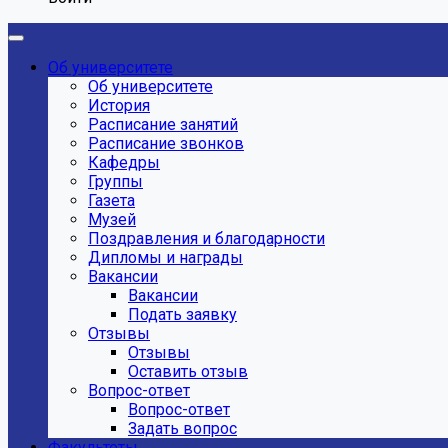
Об университете
Об университете
История
Расписание занятий
Расписание звонков
Кафедры
Группы
Газета
Музей
Поздравления и благодарности
Дипломы и награды
Вакансии
Вакансии
Подать заявку
Отзывы
Отзывы
Оставить отзыв
Вопрос-ответ
Вопрос-ответ
Задать вопрос
Факультеты