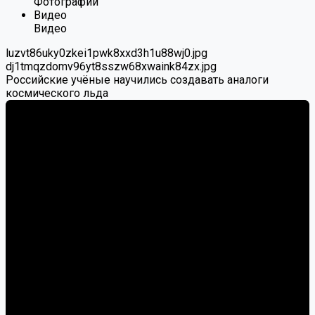
Фотографии
Видео
Видео
luzvt86uky0zkei1pwk8xxd3h1u88wj0.jpg
dj1tmqzdomv96yt8sszw68xwaink84zx.jpg
Российские учёные научились создавать аналоги
космического льда