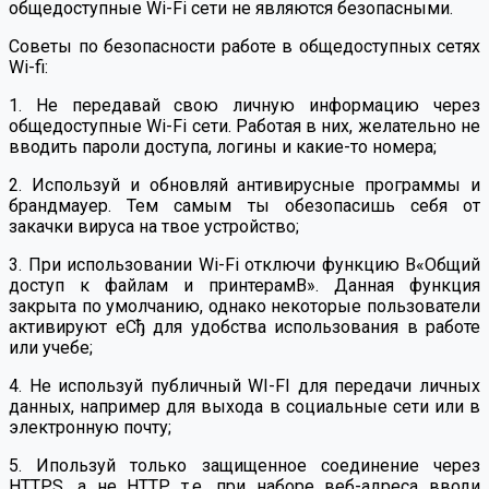
общедоступные Wi-Fi сети не являются безопасными.
Советы по безопасности работе в общедоступных сетях
Wi-fi:
1. Не передавай свою личную информацию через
общедоступные Wi-Fi сети. Работая в них, желательно не
вводить пароли доступа, логины и какие-то номера;
2. Используй и обновляй антивирусные программы и
брандмауер. Тем самым ты обезопасишь себя от
закачки вируса на твое устройство;
3. При использовании Wi-Fi отключи функцию В«Общий
доступ к файлам и принтерамВ». Данная функция
закрыта по умолчанию, однако некоторые пользователи
активируют еСђ для удобства использования в работе
или учебе;
4. Не используй публичный WI-FI для передачи личных
данных, например для выхода в социальные сети или в
электронную почту;
5. Ипользуй только защищенное соединение через
HTTPS, а не HTTP, т.е. при наборе веб-адреса вводи