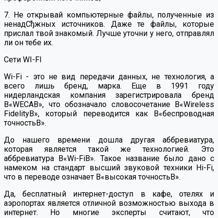
7. Не открывай компьютерные файлы, полученные из
ненадСђжных источников. Даже те файлы, которые
прислал твой знакомый. Лучше уточни у него, отправлял
ли он тебе их.
Сети WI-FI
Wi-Fi - это не вид передачи данных, не технология, а
всего лишь бренд, марка. Еще в 1991 году
нидерландская компания зарегистрировала бренд
В«WECAВ», что обозначало словосочетание В«Wireless
FidelityВ», который переводится как В«беспроводная
точностьВ».
До нашего времени дошла другая аббревиатура,
которая является такой же технологией. Это
аббревиатура В«Wi-FiВ». Такое название было дано с
намеком на стандарт высший звуковой техники Hi-Fi,
что в переводе означает В«высокая точностьВ».
Да, бесплатный интернет-доступ в кафе, отелях и
аэропортах является отличной возможностью выхода в
интернет. Но многие эксперты считают, что