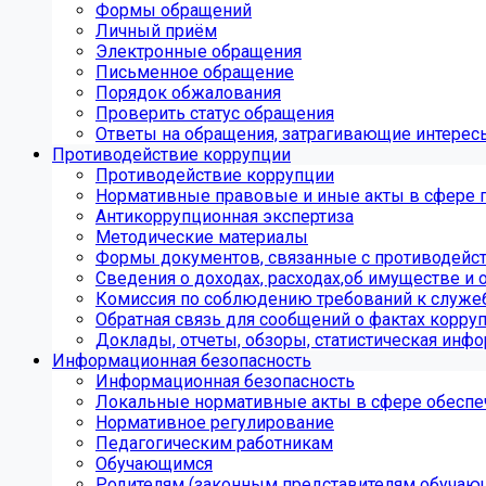
Формы обращений
Личный приём
Электронные обращения
Письменное обращение
Порядок обжалования
Проверить статус обращения
Ответы на обращения, затрагивающие интерес
Противодействие коррупции
Противодействие коррупции
Нормативные правовые и иные акты в сфере 
Антикоррупционная экспертиза
Методические материалы
Формы документов, связанные с противодейст
Сведения о доходах, расходах,об имуществе и 
Комиссия по соблюдению требований к служе
Обратная связь для сообщений о фактах корру
Доклады, отчеты, обзоры, статистическая инф
Информационная безопасность
Информационная безопасность
Локальные нормативные акты в сфере обеспе
Нормативное регулирование
Педагогическим работникам
Обучающимся
Родителям (законным представителям обучаю