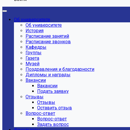
Об университете
Об университете
История
Расписание занятий
Расписание звонков
Кафедры
Группы
Газета
Музей
Поздравления и благодарности
Дипломы и награды
Вакансии
Вакансии
Подать заявку
Отзывы
Отзывы
Оставить отзыв
Вопрос-ответ
Вопрос-ответ
Задать вопрос
Факультеты