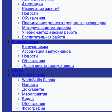
Аттестации
Расписание занятий
Новости
Объявления
Правила внутреннего трудового распорядка
Методические материалы
Учебно-методическая работа
Воспитательная работа
Выпускникам
Выпускникам
Ассоциация выпускников
Новости
Объявления
Доска почета выпускников
Наука
WorldSkills Russia
WorldSkills Russia
Новости
Документы
Мероприятия
Видео
Объявления
Фотографии