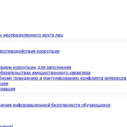
ы неопределенного круга лиц
противодействия коррупции
вием коррупции, для заполнения
обязательствах имущественного характера
бному поведению и урегулированию конфликта интересов
пции
ормация
чения информационной безопасности обучающихся
щихся)