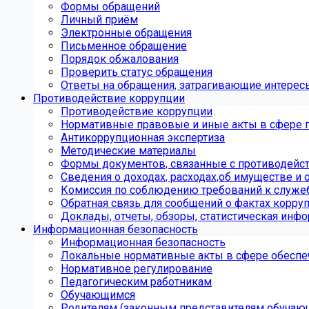
Формы обращений
Личный приём
Электронные обращения
Письменное обращение
Порядок обжалования
Проверить статус обращения
Ответы на обращения, затрагивающие интерес
Противодействие коррупции
Противодействие коррупции
Нормативные правовые и иные акты в сфере 
Антикоррупционная экспертиза
Методические материалы
Формы документов, связанные с противодейст
Сведения о доходах, расходах,об имуществе и 
Комиссия по соблюдению требований к служе
Обратная связь для сообщений о фактах корру
Доклады, отчеты, обзоры, статистическая инф
Информационная безопасность
Информационная безопасность
Локальные нормативные акты в сфере обеспе
Нормативное регулирование
Педагогическим работникам
Обучающимся
Родителям (законным представителям обучаю