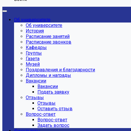
Об университете
Об университете
История
Расписание занятий
Расписание звонков
Кафедры
Группы
Газета
Музей
Поздравления и благодарности
Дипломы и награды
Вакансии
Вакансии
Подать заявку
Отзывы
Отзывы
Оставить отзыв
Вопрос-ответ
Вопрос-ответ
Задать вопрос
Факультеты