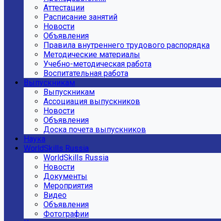
Аттестации
Расписание занятий
Новости
Объявления
Правила внутреннего трудового распорядка
Методические материалы
Учебно-методическая работа
Воспитательная работа
Выпускникам
Выпускникам
Ассоциация выпускников
Новости
Объявления
Доска почета выпускников
Наука
WorldSkills Russia
WorldSkills Russia
Новости
Документы
Мероприятия
Видео
Объявления
Фотографии