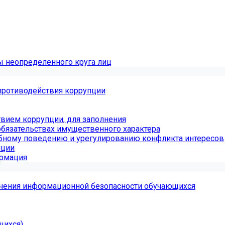
ы неопределенного круга лиц
противодействия коррупции
вием коррупции, для заполнения
обязательствах имущественного характера
бному поведению и урегулированию конфликта интересов
пции
ормация
чения информационной безопасности обучающихся
щихся)